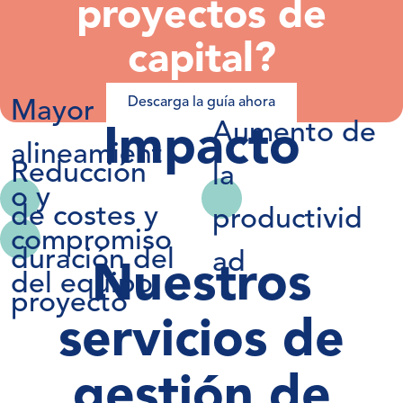
proyectos de
capital?
Descarga la guía ahora
Mayor
Aumento de
Impacto
alineamient
Reducción
la
o y
de costes y
productivid
compromiso
duración del
ad
Nuestros
del equipo
proyecto
servicios de
gestión de