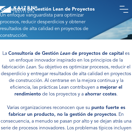
Consultoría de Gestión Lean de Proyectos
Un enfoque vanguardista para optimizar
procesos, reducir desperdicios y obtener
resultados de alta calidad en proyectos de
construcción.
La
Consultoría de Gestión
Lean
de proyectos de capital
es
un enfoque innovador inspirado en los principios de la
fabricación
Lean
. Su objetivo es optimizar procesos, reducir el
desperdicio y entregar resultados de alta calidad en proyectos
de construcción. Al centrarse en la mejora continua y la
eficiencia, las prácticas Lean contribuyen a
mejorar el
rendimiento
de los proyectos y a
ahorrar costes
.
Varias organizaciones reconocen que su
punto fuerte es
fabricar un producto, no la gestión de proyectos
. En
consecuencia, a menudo se pasan por alto y se dejan atrás una
serie de procesos innovadores. Los problemas típicos incluyen