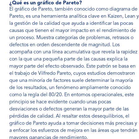
¿Qué es un gráfico de Pareto?
El gráfico de Pareto:
El gráfico de Pareto, también conocido como diagrama de
una base clara para la
Pareto, es una herramienta analítica clave en Kaizen, Lean y
priorización
la gestión de la calidad que ayuda a identificar las pocas
causas que tienen el mayor impacto en el rendimiento de
¿Qué significa la regla
un proceso. Muestra categorías de problemas, retrasos o
80/20 en un gráfico de
defectos en orden descendente de magnitud. Los
Pareto?
acompaña con una línea acumulativa que revela la rapidez
con la que una pequeña parte de las causas explica la
¿Cuál es la diferencia
mayor parte del efecto observado. Este patrón se basa en
entre un gráfico de
el trabajo de Vilfredo Pareto, cuyos estudios demostraron
Pareto y un
que una minoría de factores suele determinar la mayoría
histograma?
de los resultados, un fenómeno ampliamente conocido
como la regla del 80/20. En entornos operacionales, este
¿Con qué frecuencia
principio se hace evidente cuando unas pocas
deben actualizarse los
desviaciones o defectos generan la mayor parte de las
gráficos de Pareto en
pérdidas de calidad. Al resaltar estos desequilibrios, el
gráfico de Pareto ayuda a tomar decisiones más precisas y
las iniciativas de
a enfocar los esfuerzos de mejora en las áreas que tendrán
mejora continua?
mayores ganancias de rendimiento.