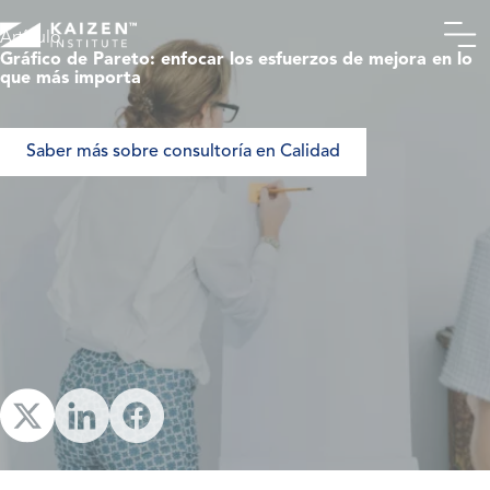
Artículo
Gráfico de Pareto: enfocar los esfuerzos de mejora en lo
que más importa
¿Qué es un gráfico de
Pareto?
Saber más sobre consultoría en Calidad
Comprender el gráfico
de Pareto
Cómo construir un
gráfico de Pareto
Relevancia del gráfico
de Pareto en la mejora
continua
Limitaciones y
consideraciones