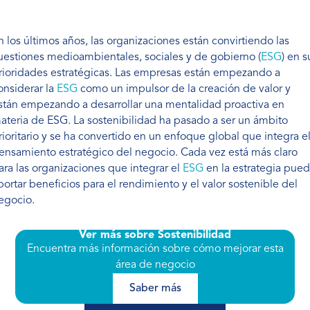
n los últimos años, las organizaciones están convirtiendo las
uestiones medioambientales, sociales y de gobierno (
ESG
) en s
rioridades estratégicas. Las empresas están empezando a
onsiderar la
ESG
como un impulsor de la creación de valor y
stán empezando a desarrollar una mentalidad proactiva en
ateria de ESG. La sostenibilidad ha pasado a ser un ámbito
rioritario y se ha convertido en un enfoque global que integra e
ensamiento estratégico del negocio. Cada vez está más claro
ara las organizaciones que integrar el
ESG
en la estrategia pue
portar beneficios para el rendimiento y el valor sostenible del
egocio.
Ver más sobre Sostenibilidad
Encuentra más información sobre cómo mejorar esta
área de negocio
Saber más