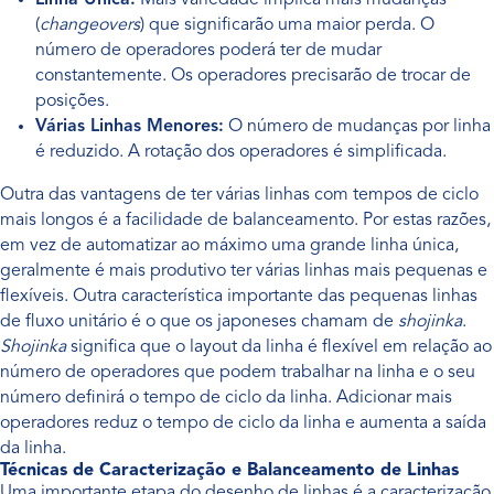
Linha Única:
Mais variedade implica mais mudanças
(
changeovers
) que significarão uma maior perda. O
número de operadores poderá ter de mudar
constantemente. Os operadores precisarão de trocar de
posições.
Várias Linhas Menores:
O número de mudanças por linha
é reduzido. A rotação dos operadores é simplificada.
Outra das vantagens de ter várias linhas com tempos de ciclo
mais longos é a facilidade de balanceamento. Por estas razões,
em vez de automatizar ao máximo uma grande linha única,
geralmente é mais produtivo ter várias linhas mais pequenas e
flexíveis. Outra característica importante das pequenas linhas
de fluxo unitário é o que os japoneses chamam de
shojinka
.
Shojinka
significa que o layout da linha é flexível em relação ao
número de operadores que podem trabalhar na linha e o seu
número definirá o tempo de ciclo da linha. Adicionar mais
operadores reduz o tempo de ciclo da linha e aumenta a saída
da linha.
Técnicas de Caracterização e Balanceamento de Linhas
Uma importante etapa do desenho de linhas é a caracterização