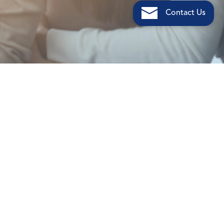
Contact Us
Pronađite svoje
mjesto u Kaizen
Institutu
Uz nove izazove svaki tjedan, rad u Kaizen Institutu bit će
jedinstveno i nadahnjujuće putovanje. Dobit ćete priliku raditi
rame uz rame sa stručnim konzultantima i svjetski poznatim
klijentima. Ako ste vješti u rješavanju problema i željni izazova,